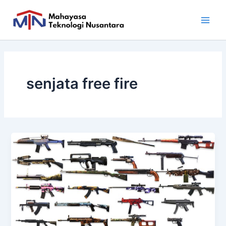
Skip
Main
to
Men
content
senjata free fire