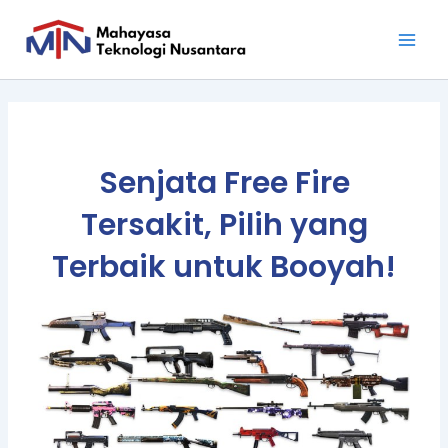
Skip
Main
to
Men
content
Senjata Free Fire
Tersakit, Pilih yang
Terbaik untuk Booyah!