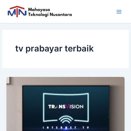
Skip
Main
to
Men
content
tv prabayar terbaik