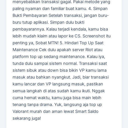
menyebabkan transaksi gagal. Pakai metode yang
paling nyaman dan familiar buat kamu. 4. Simpan
Bukti Pembayaran Setelah transaksi, jangan buru-
buru tutup aplikasi. Simpan dulu bukti
pembayarannya. Kalau terjadi kendala, kamu bisa
lebih mudah klaim atau lapor ke CS. Screenshot itu
penting ya, Sobat MTN! 5. Hindari Top Up Saat
Maintenance Cek dulu apakah server Riot atau
platform top up sedang maintenance. Kalau iya,
tunda dulu sampai sistem normal. Transaksi saat
sistem sibuk atau down bisa bikin VP kamu lama
masuk atau bahkan nyangkut. Jadi, biar transaksi
kamu lancar dan VP langsung masuk, pastikan
semua langkah di atas sudah kamu ikuti. Nggak
cuma hemat waktu, kamu juga bisa main lebih
tenang tanpa drama. Yuk, langsung aja top up
Valorant murah dan aman lewat Smart Saldo
sekarang juga!