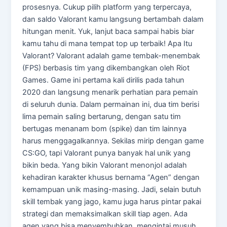
prosesnya. Cukup pilih platform yang terpercaya,
dan saldo Valorant kamu langsung bertambah dalam
hitungan menit. Yuk, lanjut baca sampai habis biar
kamu tahu di mana tempat top up terbaik! Apa Itu
Valorant? Valorant adalah game tembak-menembak
(FPS) berbasis tim yang dikembangkan oleh Riot
Games. Game ini pertama kali dirilis pada tahun
2020 dan langsung menarik perhatian para pemain
di seluruh dunia. Dalam permainan ini, dua tim berisi
lima pemain saling bertarung, dengan satu tim
bertugas menanam bom (spike) dan tim lainnya
harus menggagalkannya. Sekilas mirip dengan game
CS:GO, tapi Valorant punya banyak hal unik yang
bikin beda. Yang bikin Valorant menonjol adalah
kehadiran karakter khusus bernama “Agen” dengan
kemampuan unik masing-masing. Jadi, selain butuh
skill tembak yang jago, kamu juga harus pintar pakai
strategi dan memaksimalkan skill tiap agen. Ada
agen yang bisa menyembuhkan, mengintai musuh,