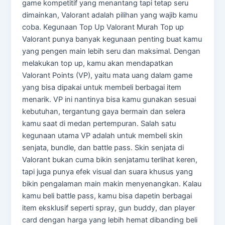
game kompetitif yang menantang tapi tetap seru
dimainkan, Valorant adalah pilihan yang wajib kamu
coba. Kegunaan Top Up Valorant Murah Top up
Valorant punya banyak kegunaan penting buat kamu
yang pengen main lebih seru dan maksimal. Dengan
melakukan top up, kamu akan mendapatkan
Valorant Points (VP), yaitu mata uang dalam game
yang bisa dipakai untuk membeli berbagai item
menarik. VP ini nantinya bisa kamu gunakan sesuai
kebutuhan, tergantung gaya bermain dan selera
kamu saat di medan pertempuran. Salah satu
kegunaan utama VP adalah untuk membeli skin
senjata, bundle, dan battle pass. Skin senjata di
Valorant bukan cuma bikin senjatamu terlihat keren,
tapi juga punya efek visual dan suara khusus yang
bikin pengalaman main makin menyenangkan. Kalau
kamu beli battle pass, kamu bisa dapetin berbagai
item eksklusif seperti spray, gun buddy, dan player
card dengan harga yang lebih hemat dibanding beli