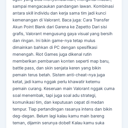
sampai mengacaukan pandangan lawan. Kombinasi
antara skill individu dan kerja sama tim jadi kunci
kemenangan di Valorant. Baca juga: Cara Transfer
Akun Point Blank dari Garena ke Zepetto Dari sisi
grafis, Valorant mengusung gaya visual yang bersih
dan ringan. Ini bikin game-nya tetap mulus
dimainkan bahkan di PC dengan spesifikasi
menengah. Riot Games juga dikenal rutin
memberikan pembaruan konten seperti map baru,
battle pass, dan skin senjata keren yang bikin
pemain terus betah. Sistem anti-cheat-nya juga
ketat, jadi kamu nggak perlu khawatir ketemu
pemain curang. Keseruan main Valorant nggak cuma
soal menembak, tapi juga soal adu strategi,
komunikasi tim, dan keputusan cepat di medan
tempur. Tiap pertandingan rasanya intens dan bikin
deg-degan. Belum lagi kalau kamu main bareng
teman, dijamin serunya dobel! Kalau kamu suka