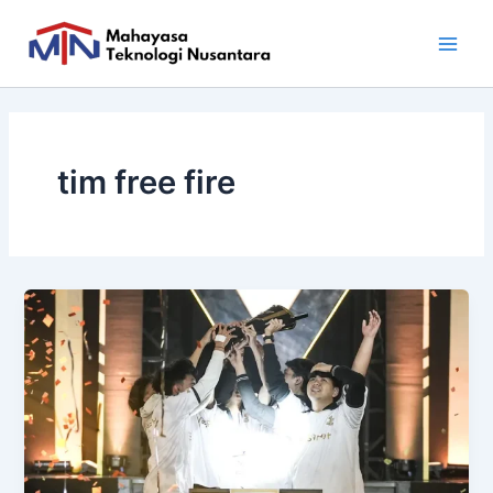
Skip
Main
to
Men
content
tim free fire