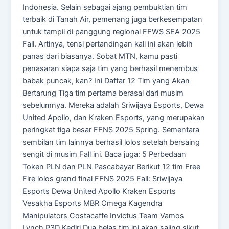
Indonesia. Selain sebagai ajang pembuktian tim
terbaik di Tanah Air, pemenang juga berkesempatan
untuk tampil di panggung regional FFWS SEA 2025
Fall. Artinya, tensi pertandingan kali ini akan lebih
panas dari biasanya. Sobat MTN, kamu pasti
penasaran siapa saja tim yang berhasil menembus
babak puncak, kan? Ini Daftar 12 Tim yang Akan
Bertarung Tiga tim pertama berasal dari musim
sebelumnya. Mereka adalah Sriwijaya Esports, Dewa
United Apollo, dan Kraken Esports, yang merupakan
peringkat tiga besar FFNS 2025 Spring. Sementara
sembilan tim lainnya berhasil lolos setelah bersaing
sengit di musim Fall ini. Baca juga: 5 Perbedaan
Token PLN dan PLN Pascabayar Berikut 12 tim Free
Fire lolos grand final FFNS 2025 Fall: Sriwijaya
Esports Dewa United Apollo Kraken Esports
Vesakha Esports MBR Omega Kagendra
Manipulators Costacaffe Invictus Team Vamos
Lynch P3D Kediri Dua belas tim ini akan saling sikut