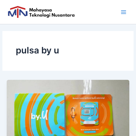
Skip
Main
to
Men
content
pulsa by u