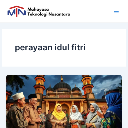
Skip
Main
to
Men
content
perayaan idul fitri