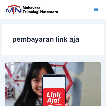
Skip
Main
to
Men
content
pembayaran link aja