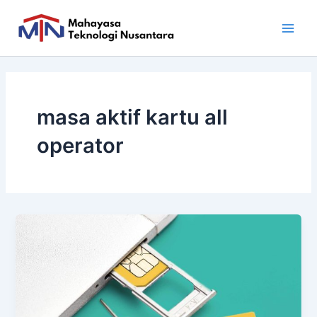
Skip
Main
to
Men
content
masa aktif kartu all
operator