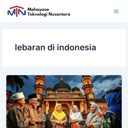
Skip
Main
to
Men
content
lebaran di indonesia