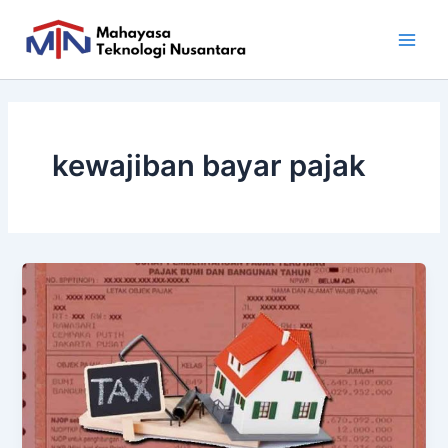
Skip
Main
to
Men
content
kewajiban bayar pajak