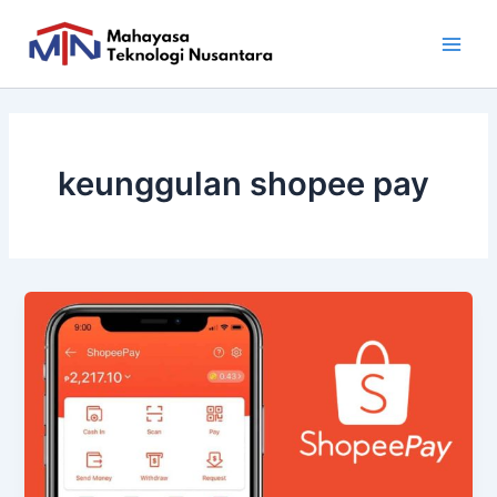
Skip
Main
to
Men
content
keunggulan shopee pay