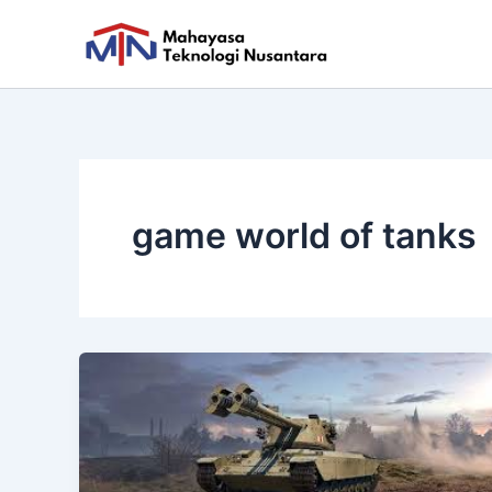
Skip
to
content
game world of tanks