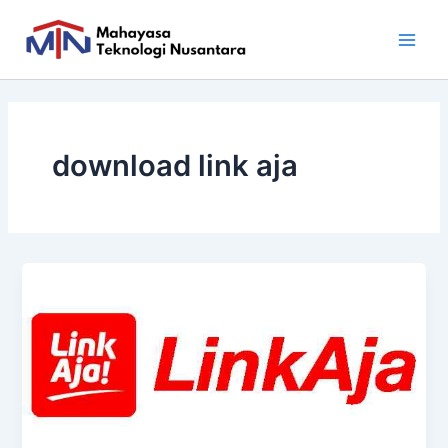
Skip
Main
to
Men
content
download link aja