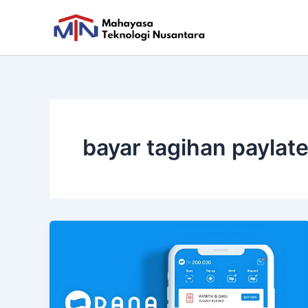
Skip
to
content
bayar tagihan paylat