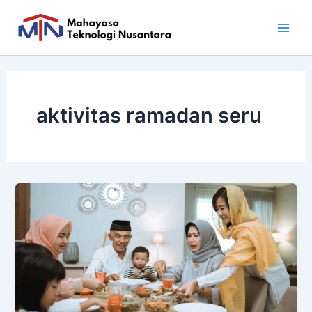
Skip
Main
to
Men
content
aktivitas ramadan seru