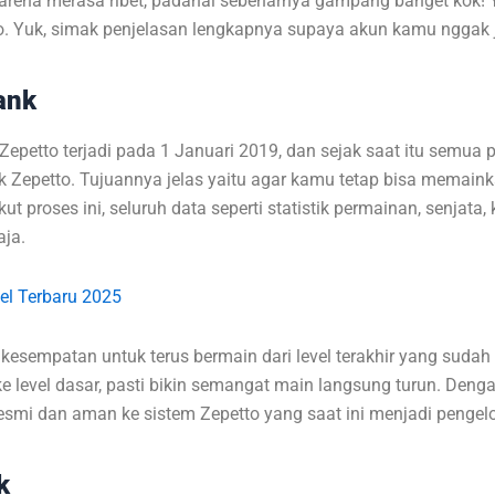
arena merasa ribet, padahal sebenarnya gampang banget kok! 
to. Yuk, simak penjelasan lengkapnya supaya akun kamu nggak ja
ank
epetto terjadi pada 1 Januari 2019, dan sejak saat itu semua 
 Zepetto. Tujuannya jelas yaitu agar kamu tetap bisa memain
t proses ini, seluruh data seperti statistik permainan, senjat
aja.
el Terbaru 2025
u kesempatan untuk terus bermain dari level terakhir yang suda
e level dasar, pasti bikin semangat main langsung turun. Deng
smi dan aman ke sistem Zepetto yang saat ini menjadi pengelo
k