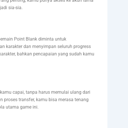
Yang penting, kamu punya akses ke akun lama
di sia-sia.
pemain Point Blank diminta untuk
kan karakter dan menyimpan seluruh progress
a, karakter, bahkan pencapaian yang sudah kamu
h kamu capai, tanpa harus memulai ulang dari
an proses transfer, kamu bisa merasa tenang
la utama game ini.