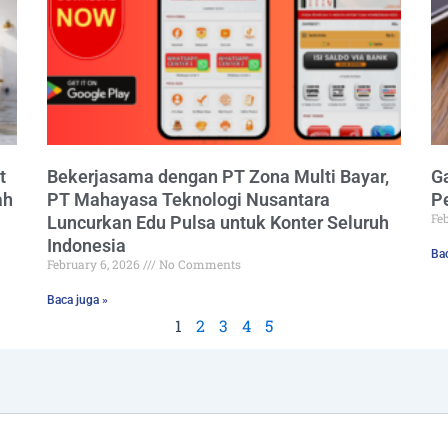
t
Bekerjasama dengan PT Zona Multi Bayar,
Ga
ah
PT Mahayasa Teknologi Nusantara
P
Fe
Luncurkan Edu Pulsa untuk Konter Seluruh
Indonesia
Bac
February 6, 2026
No Comments
Baca juga »
1
2
3
4
5